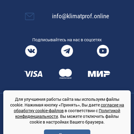
info@klimatprof.online
Подписывайтесь на нас в соцсетях
Для улучшения работы сайта мы используем файлы
Общество с ограниченной ответственностью «ТРЕЙДКОН», ОГРН:
cookie. Нажимая кнопку «Принять», Вы даете
согласие на
1167847364079, 197022, г. Санкт-Петербург, проспект Медиков, 7
обработку cookie-файлов
в соответствии с
Политикой
КЛИМАТПРОФ.ONLINE - оптовая продажа кондиционеров и
конфиденциальности
. Вы можете отключить файлы
климатической техники на территории РФ
cookie в настройках Вашего браузера.
© Сайт принадлежит ООО «ТРЕЙДКОН»