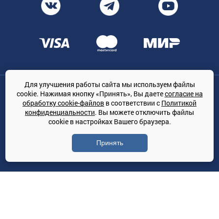
Для улучшения работы сайта мы используем файлы
Общество с ограниченной ответственностью «ТРЕЙДКОН», ОГРН:
cookie. Нажимая кнопку «Принять», Вы даете
согласие на
1167847364079, 197022, г. Санкт-Петербург, проспект Медиков, 7
обработку cookie-файлов
в соответствии с
Политикой
КЛИМАТПРОФ.ONLINE - оптовая продажа кондиционеров и
конфиденциальности
. Вы можете отключить файлы
климатической техники на территории РФ
cookie в настройках Вашего браузера.
© Сайт принадлежит ООО «ТРЕЙДКОН»
Принять
Политика конфиденциальности