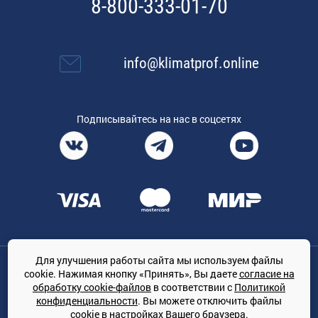
8-800-333-01-70
info@klimatprof.online
Подписывайтесь на нас в соцсетях
Для улучшения работы сайта мы используем файлы
Общество с ограниченной ответственностью «ТРЕЙДКОН», ОГРН:
cookie. Нажимая кнопку «Принять», Вы даете
согласие на
1167847364079, 197022, г. Санкт-Петербург, проспект Медиков, 7
обработку cookie-файлов
в соответствии с
Политикой
КЛИМАТПРОФ.ONLINE - оптовая продажа кондиционеров и
конфиденциальности
. Вы можете отключить файлы
климатической техники на территории РФ
cookie в настройках Вашего браузера.