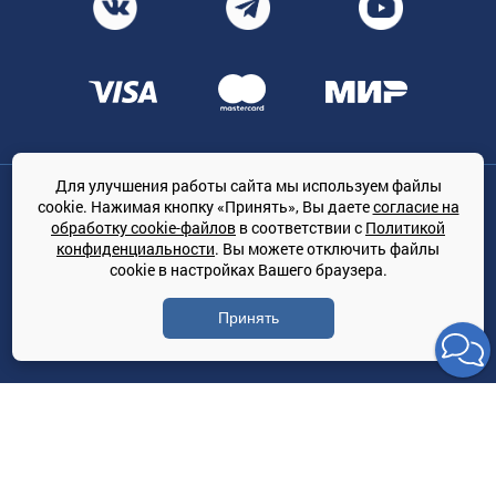
Для улучшения работы сайта мы используем файлы
Общество с ограниченной ответственностью «ТРЕЙДКОН», ОГРН:
cookie. Нажимая кнопку «Принять», Вы даете
согласие на
1167847364079, 197022, г. Санкт-Петербург, проспект Медиков, 7
обработку cookie-файлов
в соответствии с
Политикой
КЛИМАТПРОФ.ONLINE - оптовая продажа кондиционеров и
конфиденциальности
. Вы можете отключить файлы
климатической техники на территории РФ
cookie в настройках Вашего браузера.
© Сайт принадлежит ООО «ТРЕЙДКОН»
Принять
Политика конфиденциальности