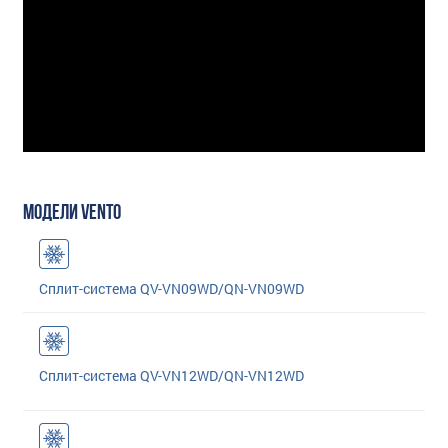
МОДЕЛИ VENTO
Сплит-система QV-VN09WD/QN-VN09WD
Сплит-система QV-VN12WD/QN-VN12WD