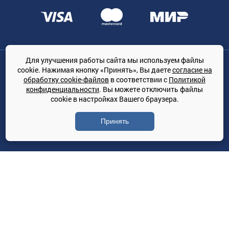
Для улучшения работы сайта мы используем файлы
Общество с ограниченной ответственностью «ТРЕЙДКОН», ОГРН:
cookie. Нажимая кнопку «Принять», Вы даете
согласие на
1167847364079, 197022, г. Санкт-Петербург, проспект Медиков, 7
обработку cookie-файлов
в соответствии с
Политикой
КЛИМАТПРОФ.ONLINE - оптовая продажа кондиционеров и
конфиденциальности
. Вы можете отключить файлы
климатической техники на территории РФ
cookie в настройках Вашего браузера.
© Сайт принадлежит ООО «ТРЕЙДКОН»
Принять
Политика конфиденциальности