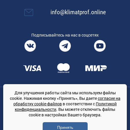
info@klimatprof.online
Подписывайтесь на нас в соцсетях
Для улучшения работы сайта мы используем файлы
Общество с ограниченной ответственностью «ТРЕЙДКОН», ОГРН:
cookie. Нажимая кнопку «Принять», Вы даете
согласие на
1167847364079, 197022, г. Санкт-Петербург, проспект Медиков, 7
обработку cookie-файлов
в соответствии с
Политикой
КЛИМАТПРОФ.ONLINE - оптовая продажа кондиционеров и
конфиденциальности
. Вы можете отключить файлы
климатической техники на территории РФ
cookie в настройках Вашего браузера.
© Сайт принадлежит ООО «ТРЕЙДКОН»
Принять