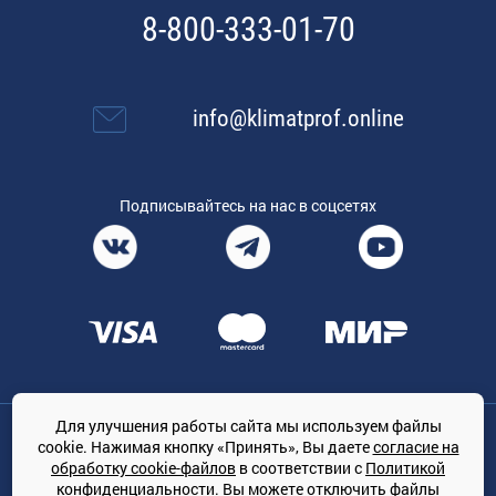
8-800-333-01-70
info@klimatprof.online
Подписывайтесь на нас в соцсетях
Для улучшения работы сайта мы используем файлы
Общество с ограниченной ответственностью «ТРЕЙДКОН», ОГРН:
cookie. Нажимая кнопку «Принять», Вы даете
согласие на
1167847364079, 197022, г. Санкт-Петербург, проспект Медиков, 7
обработку cookie-файлов
в соответствии с
Политикой
КЛИМАТПРОФ.ONLINE - оптовая продажа кондиционеров и
конфиденциальности
. Вы можете отключить файлы