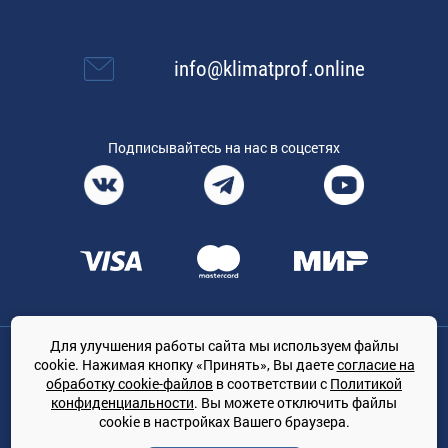
info@klimatprof.online
Подписывайтесь на нас в соцсетях
Для улучшения работы сайта мы используем файлы
Общество с ограниченной ответственностью «ТРЕЙДКОН», ОГРН:
cookie. Нажимая кнопку «Принять», Вы даете
согласие на
1167847364079, 197022, г. Санкт-Петербург, проспект Медиков, 7
обработку cookie-файлов
в соответствии с
Политикой
КЛИМАТПРОФ.ONLINE - оптовая продажа кондиционеров и
конфиденциальности
. Вы можете отключить файлы
климатической техники на территории РФ
cookie в настройках Вашего браузера.
© Сайт принадлежит ООО «ТРЕЙДКОН»