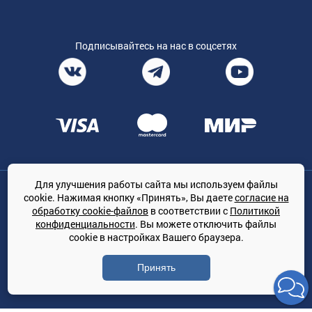
Подписывайтесь на нас в соцсетях
Для улучшения работы сайта мы используем файлы
Общество с ограниченной ответственностью «ТРЕЙДКОН», ОГРН:
cookie. Нажимая кнопку «Принять», Вы даете
согласие на
1167847364079, 197022, г. Санкт-Петербург, проспект Медиков, 7
обработку cookie-файлов
в соответствии с
Политикой
КЛИМАТПРОФ.ONLINE - оптовая продажа кондиционеров и
конфиденциальности
. Вы можете отключить файлы
климатической техники на территории РФ
cookie в настройках Вашего браузера.
© Сайт принадлежит ООО «ТРЕЙДКОН»
Принять
Политика конфиденциальности