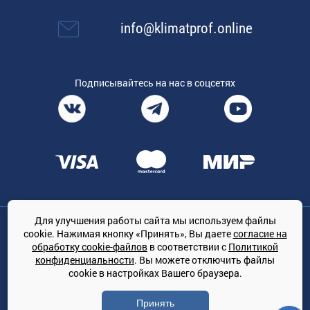
info@klimatprof.online
Подписывайтесь на нас в соцсетях
Для улучшения работы сайта мы используем файлы
Общество с ограниченной ответственностью «ТРЕЙДКОН», ОГРН:
cookie. Нажимая кнопку «Принять», Вы даете
согласие на
1167847364079, 197022, г. Санкт-Петербург, проспект Медиков, 7
обработку cookie-файлов
в соответствии с
Политикой
КЛИМАТПРОФ.ONLINE - оптовая продажа кондиционеров и
конфиденциальности
. Вы можете отключить файлы
климатической техники на территории РФ
cookie в настройках Вашего браузера.
© Сайт принадлежит ООО «ТРЕЙДКОН»
Принять