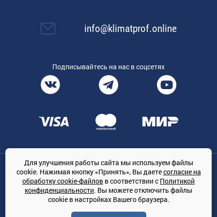
info@klimatprof.online
Подписывайтесь на нас в соцсетях
Для улучшения работы сайта мы используем файлы
Общество с ограниченной ответственностью «ТРЕЙДКОН», ОГРН:
cookie. Нажимая кнопку «Принять», Вы даете
согласие на
1167847364079, 197022, г. Санкт-Петербург, проспект Медиков, 7
обработку cookie-файлов
в соответствии с
Политикой
КЛИМАТПРОФ.ONLINE - оптовая продажа кондиционеров и
конфиденциальности
. Вы можете отключить файлы
климатической техники на территории РФ
cookie в настройках Вашего браузера.
© Сайт принадлежит ООО «ТРЕЙДКОН»