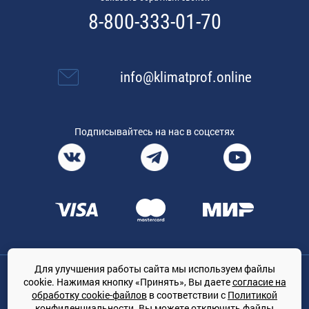
8-800-333-01-70
info@klimatprof.online
Подписывайтесь на нас в соцсетях
Для улучшения работы сайта мы используем файлы
Общество с ограниченной ответственностью «ТРЕЙДКОН», ОГРН:
cookie. Нажимая кнопку «Принять», Вы даете
согласие на
1167847364079, 197022, г. Санкт-Петербург, проспект Медиков, 7
обработку cookie-файлов
в соответствии с
Политикой
КЛИМАТПРОФ.ONLINE - оптовая продажа кондиционеров и
конфиденциальности
. Вы можете отключить файлы