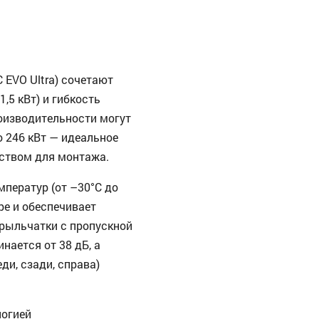
 EVO Ultra) сочетают
5 кВт) и гибкость
оизводительности могут
 246 кВт — идеальное
ством для монтажа.
ператур (от –30°C до
ре и обеспечивает
рыльчатки с пропускной
нается от 38 дБ, а
ди, сзади, справа)
логией