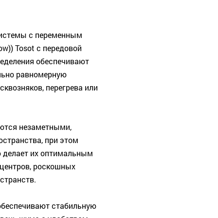
системы с переменным
ow)) Tosot с передовой
ределения обеспечивают
льно равномерную
сквозняков, перегрева или
аются незаметными,
остранства, при этом
о делает их оптимальным
-центров, роскошных
остранств.
обеспечивают стабильную