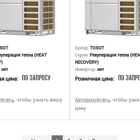
SOT
Бренд:
TOSOT
куперация тепла (HEAT
Серия:
Рекуперация тепла (HE
Y)
RECOVERY)
:
нет
Инвертор:
нет
По запросу
По запр
я цена:
Розничная цена:
уйтесь
, чтобы узнать вашу
Авторизуйтесь
, чтобы узн
цену