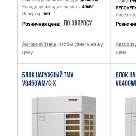
Серия:
Ре
Холодопроизводительность:
40кВт
RECOVER
Инвертор:
нет
Инвертор
По запросу
Розничная цена:
Рознична
Авторизуйтесь
, чтобы узнать вашу
Авториз
цену
цену
БЛОК НАРУЖНЫЙ TMV-
БЛОК Н
VQ450WM/C-X
VQ400W