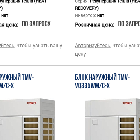
куперация тепла (HEAT
Серия:
Рекуперация тепла (HE
Y)
RECOVERY)
:
нет
Инвертор:
нет
По запросу
По запр
я цена:
Розничная цена:
уйтесь
, чтобы узнать вашу
Авторизуйтесь
, чтобы узн
цену
АРУЖНЫЙ TMV-
БЛОК НАРУЖНЫЙ TMV-
M/C-X
VQ335WM/C-X