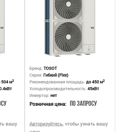
Бренд:
TOSOT
Серия:
Гибкий (Flex)
2
2
 504 м
Рекомендованная площадь:
до 450 м
0.4кВт
Холодопроизводительность:
45кВт
Инвертор:
нет
осу
По запросу
Розничная цена:
ать вашу
Авторизуйтесь
, чтобы узнать вашу
цену