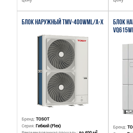
БЛОК НАРУЖНЫЙ TMV-400WML/A-X
БЛОК Н
VQ615W
Бренд:
TOSOT
Серия:
Гибкий (Flex)
Бренд:
TO
2
Рекомендованная площадь:
до 400 м