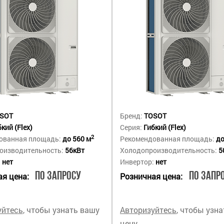
SOT
Бренд:
TOSOT
кий (Flex)
Серия:
Гибкий (Flex)
2
ованная площадь:
до 560 м
Рекомендованная площадь:
до
оизводительность:
56кВт
Холодопроизводительность:
5
:
нет
Инвертор:
нет
По запросу
По запр
я цена:
Розничная цена:
уйтесь
, чтобы узнать вашу
Авторизуйтесь
, чтобы узн
цену