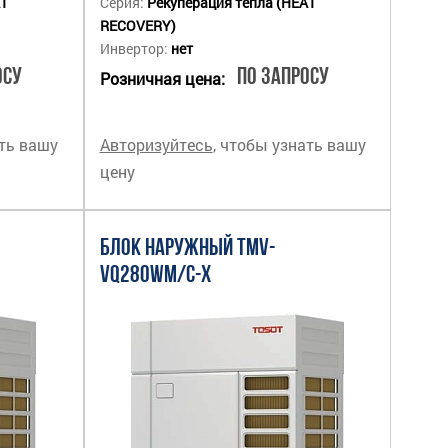
AT
Серия:
Рекуперация тепла (HEAT
RECOVERY)
Инвертор:
нет
осу
По запросу
Розничная цена:
ать вашу
Авторизуйтесь
, чтобы узнать вашу
цену
БЛОК НАРУЖНЫЙ TMV-
VQ280WM/C-X