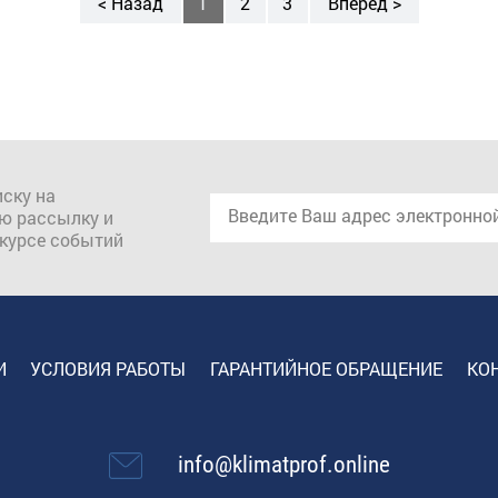
< Назад
1
2
3
Вперед >
ску на
ю рассылку и
 курсе событий
И
УСЛОВИЯ РАБОТЫ
ГАРАНТИЙНОЕ ОБРАЩЕНИЕ
КО
info@klimatprof.online