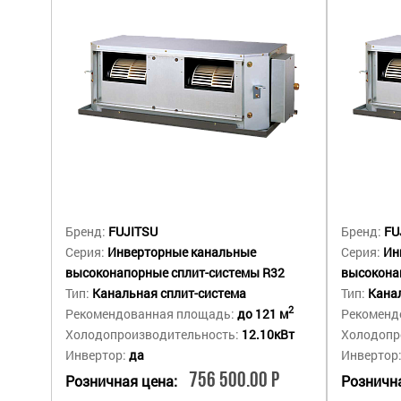
Бренд:
FUJITSU
Бренд:
FU
Серия:
Инверторные канальные
Серия:
Ин
высоконапорные сплит-системы R32
высокона
Тип:
Канальная сплит-система
Тип:
Канал
2
Рекомендованная площадь:
до 121 м
Рекоменд
Холодопроизводительность:
12.10кВт
Холодопр
Инвертор:
да
Инвертор
756 500.00 Р
Розничная цена:
Рознична