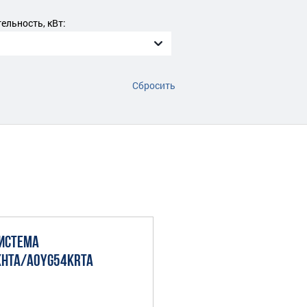
льность, кВт:
Сбросить
ИСТЕМА
KHTA/AOYG54KRTA