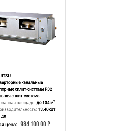
JITSU
верторные канальные
порные сплит-системы R32
ьная сплит-система
2
ованная площадь:
до 134 м
оизводительность:
13.40кВт
:
да
984 100.00 Р
я цена: