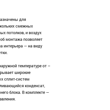
назначены для
скольких смежных
ых потолков, и воздух
соб монтажа позволяет
а интерьера — на виду
тки.
аружной температуре от –
ткрывает широкие
х сплит-систем
ливающийся конденсат,
него блока. В комплекте —
авления.