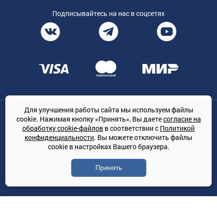
Подписывайтесь на нас в соцсетях
Для улучшения работы сайта мы используем файлы
Общество с ограниченной ответственностью «ТРЕЙДКОН», ОГРН:
cookie. Нажимая кнопку «Принять», Вы даете
согласие на
1167847364079, 197022, г. Санкт-Петербург, проспект Медиков, 7
обработку cookie-файлов
в соответствии с
Политикой
КЛИМАТПРОФ.ONLINE - оптовая продажа кондиционеров и
конфиденциальности
. Вы можете отключить файлы
климатической техники на территории РФ
cookie в настройках Вашего браузера.
© Сайт принадлежит ООО «ТРЕЙДКОН»
Принять
Политика конфиденциальности