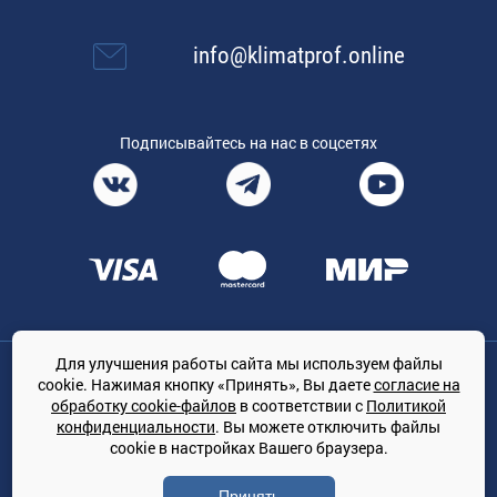
info@klimatprof.online
Подписывайтесь на нас в соцсетях
Для улучшения работы сайта мы используем файлы
Общество с ограниченной ответственностью «ТРЕЙДКОН», ОГРН:
cookie. Нажимая кнопку «Принять», Вы даете
согласие на
1167847364079, 197022, г. Санкт-Петербург, проспект Медиков, 7
обработку cookie-файлов
в соответствии с
Политикой
КЛИМАТПРОФ.ONLINE - оптовая продажа кондиционеров и
конфиденциальности
. Вы можете отключить файлы
климатической техники на территории РФ
cookie в настройках Вашего браузера.
© Сайт принадлежит ООО «ТРЕЙДКОН»
Принять