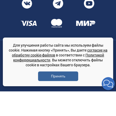
Для улучшения работы сайта мы используем файлы
Общество с ограниченной ответственностью «ТРЕЙДКОН», ОГРН:
cookie. Нажимая кнопку «Принять», Вы даете
согласие на
1167847364079, 197022, г. Санкт-Петербург, проспект Медиков, 7
обработку cookie-файлов
в соответствии с
Политикой
КЛИМАТПРОФ.ONLINE - оптовая продажа кондиционеров и
конфиденциальности
. Вы можете отключить файлы
климатической техники на территории РФ
cookie в настройках Вашего браузера.
© Сайт принадлежит ООО «ТРЕЙДКОН»
Принять
Политика конфиденциальности