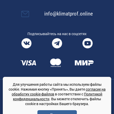
info@klimatprof.online
Подписывайтесь на нас в соцсетях
Для улучшения работы сайта мы используем файлы
Общество с ограниченной ответственностью «ТРЕЙДКОН», ОГРН:
cookie. Нажимая кнопку «Принять», Вы даете
согласие на
1167847364079, 197022, г. Санкт-Петербург, проспект Медиков, 7
обработку cookie-файлов
в соответствии с
Политикой
КЛИМАТПРОФ.ONLINE - оптовая продажа кондиционеров и
конфиденциальности
. Вы можете отключить файлы
климатической техники на территории РФ
cookie в настройках Вашего браузера.
© Сайт принадлежит ООО «ТРЕЙДКОН»