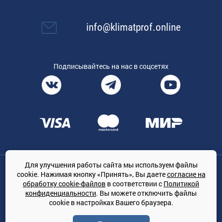
info@klimatprof.online
Подписывайтесь на нас в соцсетях
Для улучшения работы сайта мы используем файлы
Общество с ограниченной ответственностью «ТРЕЙДКОН», ОГРН:
cookie. Нажимая кнопку «Принять», Вы даете
согласие на
1167847364079, 197022, г. Санкт-Петербург, проспект Медиков, 7
обработку cookie-файлов
в соответствии с
Политикой
КЛИМАТПРОФ.ONLINE - оптовая продажа кондиционеров и
конфиденциальности
. Вы можете отключить файлы
климатической техники на территории РФ
cookie в настройках Вашего браузера.
© Сайт принадлежит ООО «ТРЕЙДКОН»