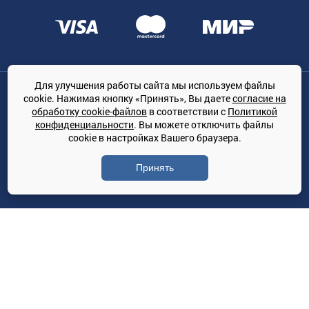
Для улучшения работы сайта мы используем файлы
Общество с ограниченной ответственностью «ТРЕЙДКОН», ОГРН:
cookie. Нажимая кнопку «Принять», Вы даете
согласие на
1167847364079, 197022, г. Санкт-Петербург, проспект Медиков, 7
обработку cookie-файлов
в соответствии с
Политикой
КЛИМАТПРОФ.ONLINE - оптовая продажа кондиционеров и
конфиденциальности
. Вы можете отключить файлы
климатической техники на территории РФ
cookie в настройках Вашего браузера.
© Сайт принадлежит ООО «ТРЕЙДКОН»
Принять
Политика конфиденциальности