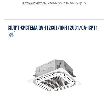
Авторизуйтесь
, чтобы узнать вашу цену
СПЛИТ-СИСТЕМА QV-I12CG1/QN-I12UG1/QA-ICP11