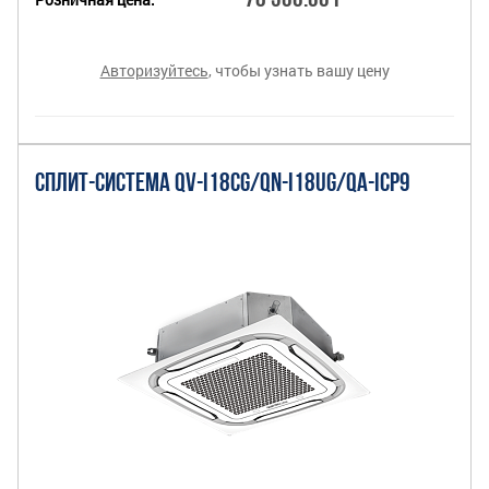
Авторизуйтесь
, чтобы узнать вашу цену
СПЛИТ-СИСТЕМА QV-I18CG/QN-I18UG/QA-ICP9