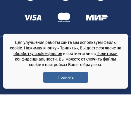
Для улучшения работы сайта мы используем файлы
Общество с ограниченной ответственностью «ТРЕЙДКОН», ОГРН:
cookie. Нажимая кнопку «Принять», Вы даете
согласие на
1167847364079, 197022, г. Санкт-Петербург, проспект Медиков, 7
обработку cookie-файлов
в соответствии с
Политикой
КЛИМАТПРОФ.ONLINE - оптовая продажа кондиционеров и
конфиденциальности
. Вы можете отключить файлы
климатической техники на территории РФ
cookie в настройках Вашего браузера.
© Сайт принадлежит ООО «ТРЕЙДКОН»
Принять
Политика конфиденциальности