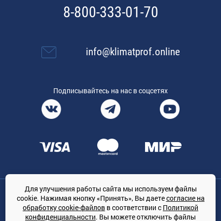
8-800-333-01-70
info@klimatprof.online
Подписывайтесь на нас в соцсетях
Для улучшения работы сайта мы используем файлы
Общество с ограниченной ответственностью «ТРЕЙДКОН», ОГРН:
cookie. Нажимая кнопку «Принять», Вы даете
согласие на
1167847364079, 197022, г. Санкт-Петербург, проспект Медиков, 7
обработку cookie-файлов
в соответствии с
Политикой
КЛИМАТПРОФ.ONLINE - оптовая продажа кондиционеров и
конфиденциальности
. Вы можете отключить файлы