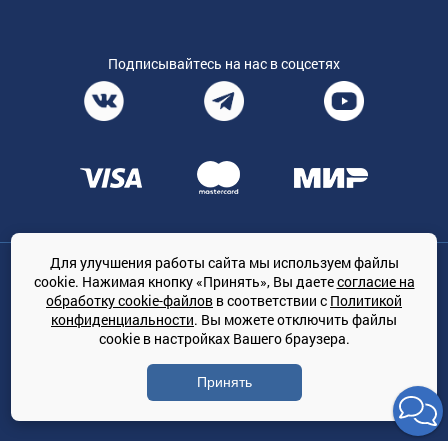
Подписывайтесь на нас в соцсетях
Для улучшения работы сайта мы используем файлы
Общество с ограниченной ответственностью «ТРЕЙДКОН», ОГРН:
cookie. Нажимая кнопку «Принять», Вы даете
согласие на
1167847364079, 197022, г. Санкт-Петербург, проспект Медиков, 7
обработку cookie-файлов
в соответствии с
Политикой
КЛИМАТПРОФ.ONLINE - оптовая продажа кондиционеров и
конфиденциальности
. Вы можете отключить файлы
климатической техники на территории РФ
cookie в настройках Вашего браузера.
© Сайт принадлежит ООО «ТРЕЙДКОН»
Принять
Политика конфиденциальности