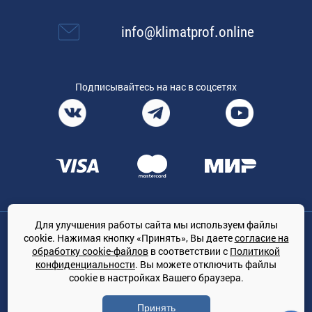
info@klimatprof.online
Подписывайтесь на нас в соцсетях
Для улучшения работы сайта мы используем файлы
Общество с ограниченной ответственностью «ТРЕЙДКОН», ОГРН:
cookie. Нажимая кнопку «Принять», Вы даете
согласие на
1167847364079, 197022, г. Санкт-Петербург, проспект Медиков, 7
обработку cookie-файлов
в соответствии с
Политикой
КЛИМАТПРОФ.ONLINE - оптовая продажа кондиционеров и
конфиденциальности
. Вы можете отключить файлы
климатической техники на территории РФ
cookie в настройках Вашего браузера.
© Сайт принадлежит ООО «ТРЕЙДКОН»
Принять