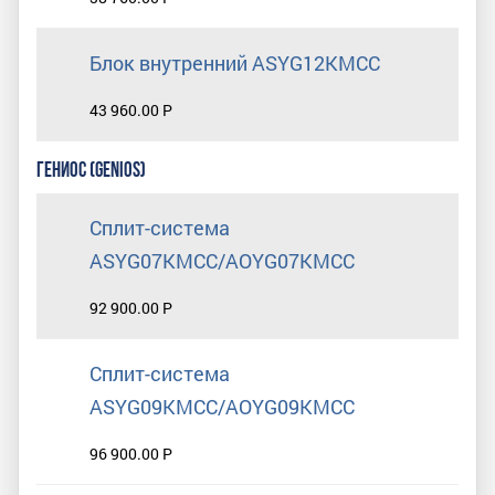
Блок внутренний ASYG12KMCC
43 960.00 Р
ГЕНИОС (GENIOS)
Сплит-система
ASYG07KMCC/AOYG07KMCC
92 900.00 Р
Сплит-система
ASYG09KMCC/AOYG09KMCC
96 900.00 Р