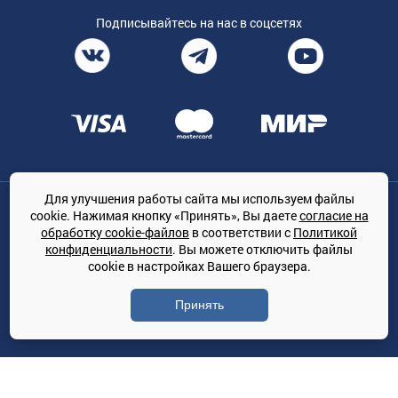
Подписывайтесь на нас в соцсетях
Для улучшения работы сайта мы используем файлы
Общество с ограниченной ответственностью «ТРЕЙДКОН», ОГРН:
cookie. Нажимая кнопку «Принять», Вы даете
согласие на
1167847364079, 197022, г. Санкт-Петербург, проспект Медиков, 7
обработку cookie-файлов
в соответствии с
Политикой
КЛИМАТПРОФ.ONLINE - оптовая продажа кондиционеров и
конфиденциальности
. Вы можете отключить файлы
климатической техники на территории РФ
cookie в настройках Вашего браузера.
© Сайт принадлежит ООО «ТРЕЙДКОН»
Принять
Политика конфиденциальности