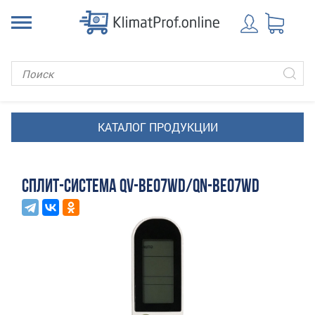
СПЛИТ-СИСТЕМА QV-BE07WD/QN-BE07WD