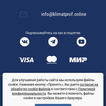
info@klimatprof.online
Подписывайтесь на нас в соцсетях
Для улучшения работы сайта мы используем файлы
Общество с ограниченной ответственностью «ТРЕЙДКОН», ОГРН:
cookie. Нажимая кнопку «Принять», Вы даете
согласие на
1167847364079, 197022, г. Санкт-Петербург, проспект Медиков, 7
обработку cookie-файлов
в соответствии с
Политикой
КЛИМАТПРОФ.ONLINE - оптовая продажа кондиционеров и
конфиденциальности
. Вы можете отключить файлы
климатической техники на территории РФ
cookie в настройках Вашего браузера.
© Сайт принадлежит ООО «ТРЕЙДКОН»