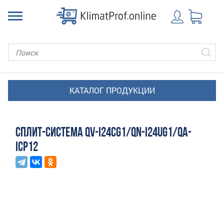
СПЛИТ-СИСТЕМА QV-I24CG1/QN-I24UG1/QA-
ICP12