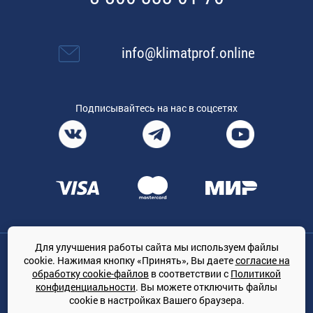
info@klimatprof.online
Подписывайтесь на нас в соцсетях
Для улучшения работы сайта мы используем файлы
Общество с ограниченной ответственностью «ТРЕЙДКОН», ОГРН:
cookie. Нажимая кнопку «Принять», Вы даете
согласие на
1167847364079, 197022, г. Санкт-Петербург, проспект Медиков, 7
обработку cookie-файлов
в соответствии с
Политикой
КЛИМАТПРОФ.ONLINE - оптовая продажа кондиционеров и
конфиденциальности
. Вы можете отключить файлы
климатической техники на территории РФ
cookie в настройках Вашего браузера.