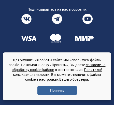
Подписывайтесь на нас в соцсетях
Для улучшения работы сайта мы используем файлы
Общество с ограниченной ответственностью «ТРЕЙДКОН», ОГРН:
cookie. Нажимая кнопку «Принять», Вы даете
согласие на
1167847364079, 197022, г. Санкт-Петербург, проспект Медиков, 7
обработку cookie-файлов
в соответствии с
Политикой
КЛИМАТПРОФ.ONLINE - оптовая продажа кондиционеров и
конфиденциальности
. Вы можете отключить файлы
климатической техники на территории РФ
cookie в настройках Вашего браузера.
© Сайт принадлежит ООО «ТРЕЙДКОН»
Принять
Политика конфиденциальности