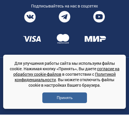
Подписывайтесь на нас в соцсетях
Для улучшения работы сайта мы используем файлы
Общество с ограниченной ответственностью «ТРЕЙДКОН», ОГРН:
cookie. Нажимая кнопку «Принять», Вы даете
согласие на
1167847364079, 197022, г. Санкт-Петербург, проспект Медиков, 7
обработку cookie-файлов
в соответствии с
Политикой
КЛИМАТПРОФ.ONLINE - оптовая продажа кондиционеров и
конфиденциальности
. Вы можете отключить файлы
климатической техники на территории РФ
cookie в настройках Вашего браузера.
© Сайт принадлежит ООО «ТРЕЙДКОН»
Принять
Политика конфиденциальности