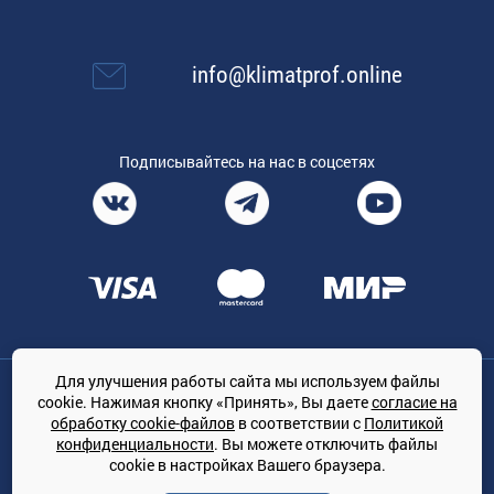
info@klimatprof.online
Подписывайтесь на нас в соцсетях
Для улучшения работы сайта мы используем файлы
Общество с ограниченной ответственностью «ТРЕЙДКОН», ОГРН:
cookie. Нажимая кнопку «Принять», Вы даете
согласие на
1167847364079, 197022, г. Санкт-Петербург, проспект Медиков, 7
обработку cookie-файлов
в соответствии с
Политикой
КЛИМАТПРОФ.ONLINE - оптовая продажа кондиционеров и
конфиденциальности
. Вы можете отключить файлы
климатической техники на территории РФ
cookie в настройках Вашего браузера.
© Сайт принадлежит ООО «ТРЕЙДКОН»