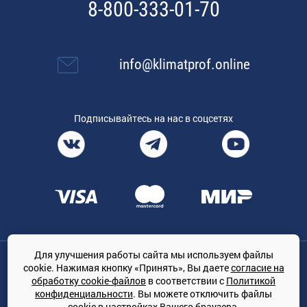
8-800-333-01-70
info@klimatprof.online
Подписывайтесь на нас в соцсетях
Для улучшения работы сайта мы используем файлы
Общество с ограниченной ответственностью «ТРЕЙДКОН», ОГРН:
cookie. Нажимая кнопку «Принять», Вы даете
согласие на
1167847364079, 197022, г. Санкт-Петербург, проспект Медиков, 7
обработку cookie-файлов
в соответствии с
Политикой
КЛИМАТПРОФ.ONLINE - оптовая продажа кондиционеров и
конфиденциальности
. Вы можете отключить файлы
климатической техники на территории РФ
cookie в настройках Вашего браузера.