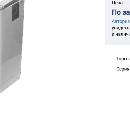
Цена
По з
Авториз
увидеть
и налич
Торго
Серия