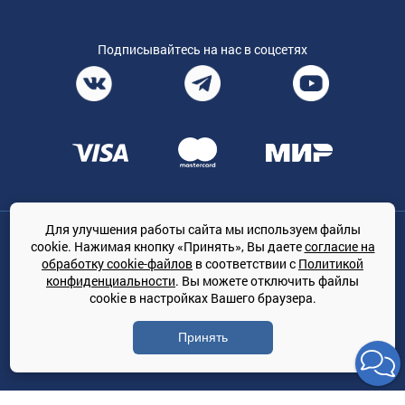
Подписывайтесь на нас в соцсетях
Для улучшения работы сайта мы используем файлы
Общество с ограниченной ответственностью «ТРЕЙДКОН», ОГРН:
cookie. Нажимая кнопку «Принять», Вы даете
согласие на
1167847364079, 197022, г. Санкт-Петербург, проспект Медиков, 7
обработку cookie-файлов
в соответствии с
Политикой
КЛИМАТПРОФ.ONLINE - оптовая продажа кондиционеров и
конфиденциальности
. Вы можете отключить файлы
климатической техники на территории РФ
cookie в настройках Вашего браузера.
© Сайт принадлежит ООО «ТРЕЙДКОН»
Принять
Политика конфиденциальности