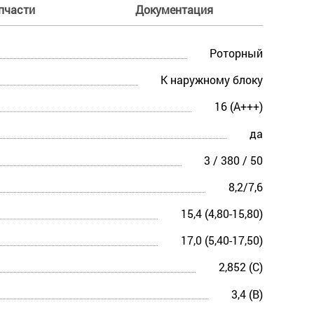
пчасти
Документация
Роторный
К наружному блоку
16 (A+++)
да
3 / 380 / 50
8,2/7,6
15,4 (4,80-15,80)
17,0 (5,40-17,50)
2,852 (C)
3,4 (B)