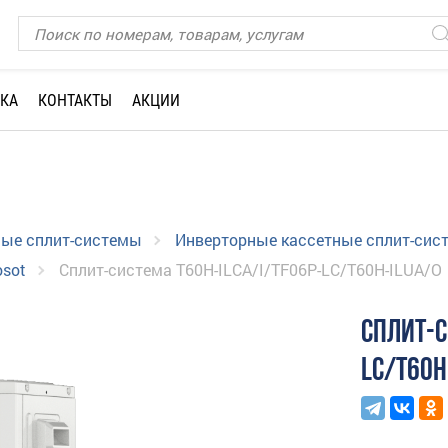
КА
КОНТАКТЫ
АКЦИИ
ные сплит-системы
Инверторные кассетные сплит-сис
osot
Сплит-система T60H-ILCA/I/TF06P-LC/T60H-ILUA/O
СПЛИТ-С
LC/T60H